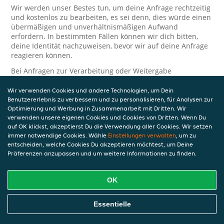
Wir werden unser Bestes tun, um deine Anfrage rechtzeitig
und kostenlos zu bearbeiten, es sei denn, dies würde einen
übermäßigen und unverhältnismäßigen Aufwand
erfordern. In bestimmten Fällen können wir dich bitten,
deine Identität nachzuweisen, bevor wir auf deine Anfrage
reagieren können.
Bei Anfragen zur Verarbeitung oder Weitergabe
personenbezogener Daten im Zusammenhang mit JET Pay
und/oder JET Pay Card wende dich bitte an die Person, die
Wir verwenden Cookies und andere Technologien, um Dein
dir das JET Pay-Guthaben gewährt (das kann dein
Benutzererlebnis zu verbessern und zu personalisieren, für Analysen zur
Arbeitgeber, Geschäftspartner usw. sein). Dies ist
Optimierung und Werbung in Zusammenarbeit mit Dritten. Wir
verwenden unsere eigenen Cookies und Cookies von Dritten. Wenn Du
erforderlich, da JET und die Person, die dir das Guthaben
auf OK klickst, akzeptierst Du die Verwendung aller Cookies. Wir setzen
gewährt, eine separate Verantwortung für die Verarbeitung
immer notwendige Cookies. Wähle
Einstellungen verwalten
, um zu
und den Schutz deiner personenbezogenen Daten haben.
entscheiden, welche Cookies Du akzeptieren möchtest, um Deine
Solltest du weitere Fragen oder Beschwerden in Bezug auf
Präferenzen anzupassen und um weitere Informationen zu finden.
die Verarbeitung deiner personenbezogenen Daten haben,
kontaktieren wir dich gerne. Wir würden uns auch über
OK
Tipps oder Vorschläge zur Verbesserung unserer Erklärung
freuen.
Essentielle
Sicherheit